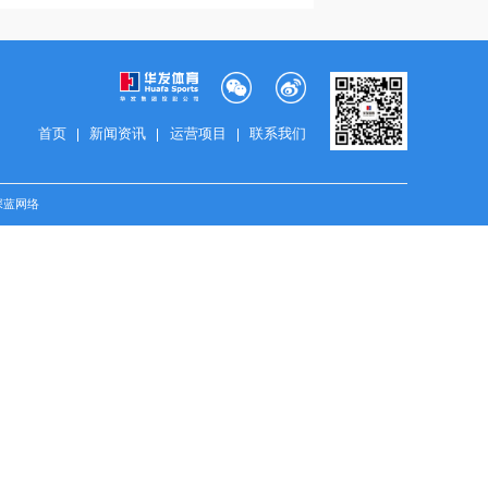
om
场馆租赁：zouxiao@huafagr
Venue Leasing: zouxiao@h
huafagroup.com
李女士
Yoyo Li
媒体合作：liyou1@huafagro
.com
Media Cooperation: liyou1