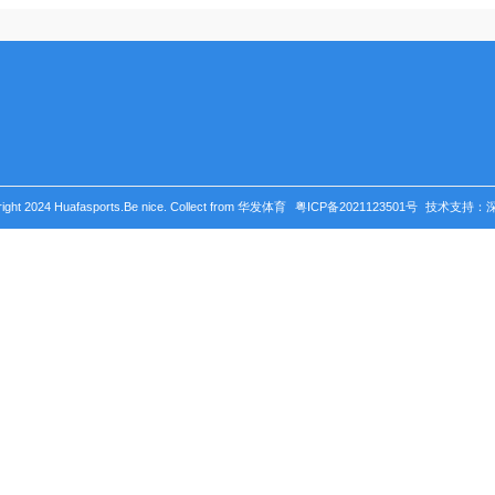
商务合作：wangchengyuan@huafagroup.c
Wechat & Tel：185 0305 1890
Commercial Cooperation: wangchengyuan@
许先生
Roy Xu
票务合作：xusijie@huafagroup.com
Ticketing Cooperation: xusijie@huafagroup