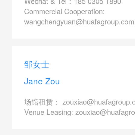
Wechat & Tel：
185 0305 1890
Commercial Cooperation:
wangchengyuan@huafagroup.com
邹女士
Jane Zou
场馆租赁：
zouxiao@huafagroup.
Venue Leasing:
zouxiao@huafagr