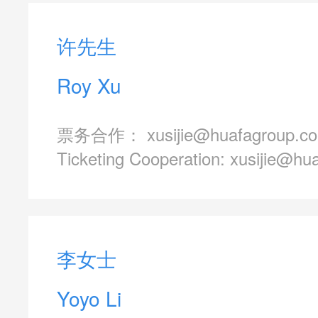
许先生
Roy Xu
票务合作：
xusijie@huafagroup.c
Ticketing Cooperation:
xusijie@hu
李女士
Yoyo Li