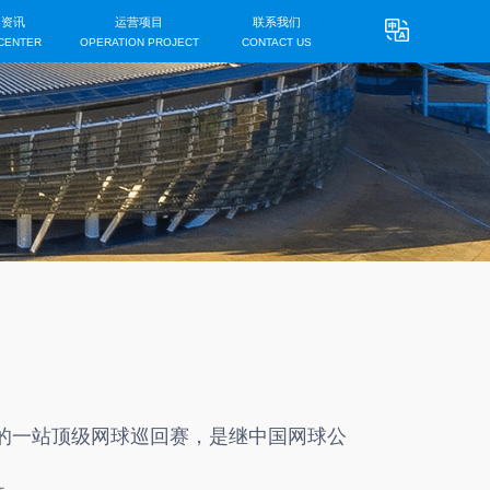
首页
关于我们
新闻资讯
HOME
ABOUT US
NEWS CENTER
立的一站顶级网球巡回赛，是继中国网球公