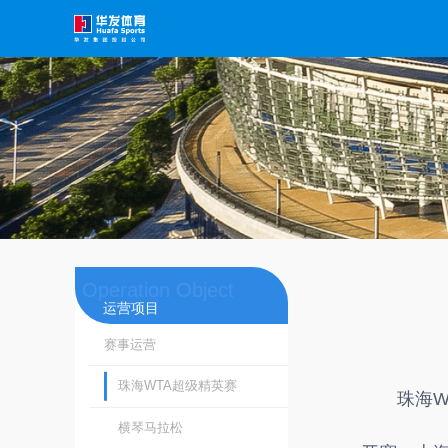
珠海
Operation Object
运营项目