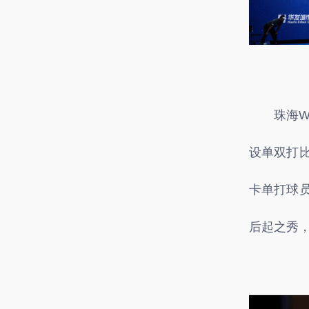
横琴国际网球中心
俱乐部运营
珠海W
设单双打
卡单打球
后起之秀