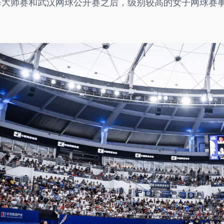
海大师赛和武汉网球公开赛之后，级别较高的女子网球赛