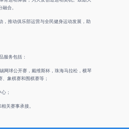
分融合。
活动，推动俱乐部运营与全民健身运动发展，助
品服务包括：
，无锡网球公开赛，戴维斯杯，珠海马拉松，横琴
赛、象棋赛和围棋赛等；
中心；
和相关赛事承接。