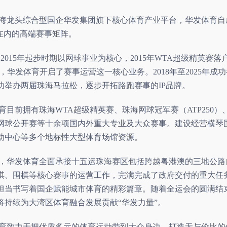
海龙头综合型国企华发集团旗下核心体育产业平台，华发体育自
P在内的高端赛事矩阵。
4至2015年起步时期以网球事业为核心，2015年WTA超级精英赛
0），华发体育开启了赛事运营这一核心业务。2018年至2025年成功
功举办两届珠海马拉松，逐步开拓路跑赛事的IP品牌。
育目前拥有珠海WTA超级精英赛、珠海网球冠军赛（ATP250
网球公开赛等十余项国内外重大专业及大众赛事。建设经营横琴
动中心等多个地标性大型体育场馆资源。
5年，华发体育全面承接十五运珠海赛区包括跨越粤港澳的三地公
棋、围棋等核心赛事的运营工作，完满完成了政府交付的重大任务
担当书写着国企赋能城市体育的精彩篇章。随着全运会的圆满结
将持续为大湾区体育融合发展贡献“华发力量”。
育致力于把优质多元的体育运动带到大众身边，打造无与伦比的