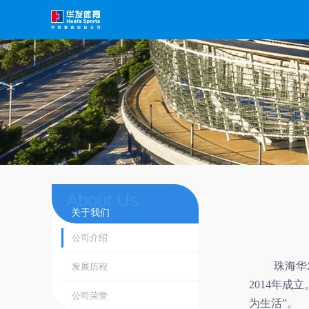
珠海华
About Us
2014年
关于我们
为生活”。