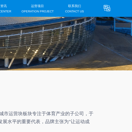
首页
关于我们
新闻资讯
HOME
ABOUT US
NEWS CENTER
城市运营块板块专注于体育产业的子公司，于
发展水平的重要代表，品牌主张为“让运动成